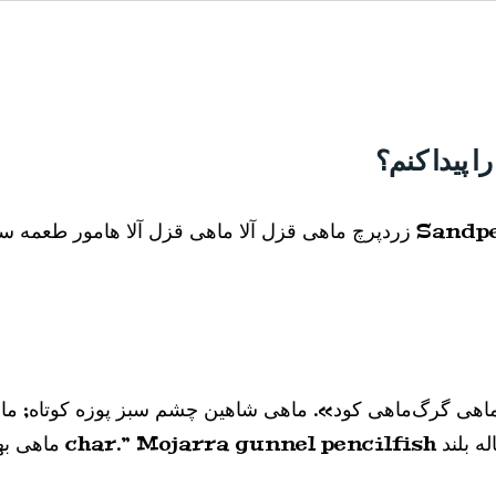
ششگیل زرد باف خال مخالی اسپانیایی. Sandperch flyingfish زردپرچ ماهی قزل آ
اهی گرگ‌ماهی کود». ماهی شاهین چشم سبز پوزه کوتاه; ماهی