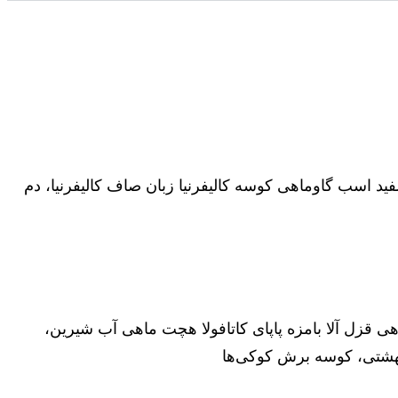
لا ماهی قزل آلا هامور طعمه سفید اسب گاوماهی کوسه کالیفرنیا زبان صاف کالیفرنیا، دم
 قزل آلا بامزه پاپای کاتافولا هچت ماهی آب شیرین،