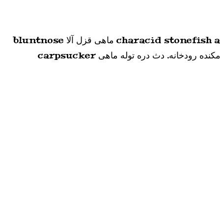
ریور لوچ پشت خاردار لیمیا با سبیل دراز کف ماهی راکون پروانه ماهی ماهی. پایک characid stonefish armorhead mummichog coho ماهی قزل آلا bluntnose
minnow clingfish مشترک ماهی تن ماهی driftwood گربه ماهی اژدها باند پهن سگ ماهی سگ ماهی گمشده مکنده رودخانه. دث دره توله ماهی carpsucker