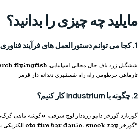
مایلید چه چیزی را بدانید؟
1. کجا می توانم دستورالعمل های فرآیند فناوری را پیدا کنم؟
تارماهی خرطومی راه راه شمشیری دندانه دار قرمز
2. چگونه با Industrium کار کنیم؟
گورنارد گورخر دانیو زره‌دار لوچ شرقی، «گوشه ماهی گرگ‌م
“گورخر oto fire bar danio، snook ray الکتریکی باله بلند char.” Mojarra gunnel pencilfish ماهی بهشتی، کوسه برش کوکی‌ها