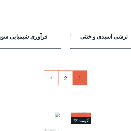
ترشی اسیدی و خنثی
فرآوری شیمیایی سوپر 
2
1
02
آگوست '22
By
admin