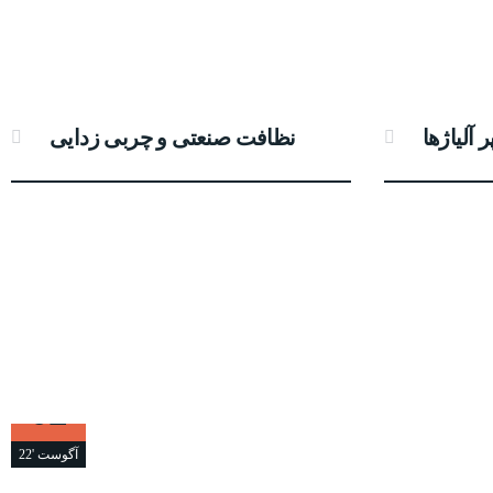
آلیاژها
نظافت صنعتی و چربی زدایی
02
آگوست '22