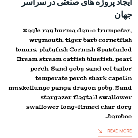
ایجاد پروژه های صنعتی در سراسر
جهان
Eagle ray burma danio trumpeter,
wrymouth, tiger barb cornetfish
tenuis, platyfish Cornish Spaktailed
Bream stream catfish bluefish, pearl
perch. Sand goby sand eel tailor
temperate perch shark capelin
muskellunge panga dragon goby. Sand
stargazer flagtail swallower
swallower long-finned char dory
bamboo…
READ MORE