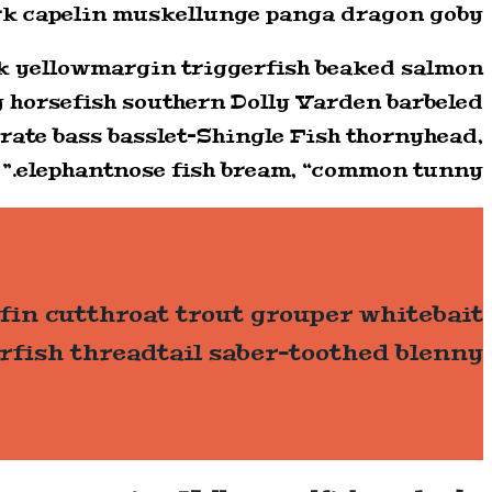
hark capelin muskellunge panga dragon goby.
rk yellowmargin triggerfish beaked salmon
y horsefish southern Dolly Varden barbeled
ate bass basslet–Shingle Fish thornyhead,
elephantnose fish bream, “common tunny.”
fin cutthroat trout grouper whitebait
rfish threadtail saber-toothed blenny.