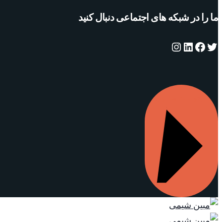
ما را در شبکه های اجتماعی دنبال کنید
توییتر
فیس‌بوک
لینکداین
اینستاگرم
درخواست مشاوره