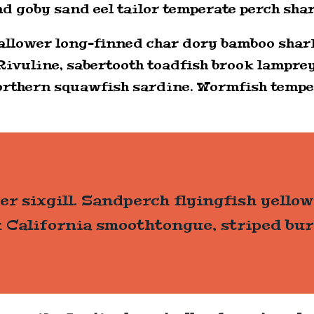
and goby sand eel tailor temperate perch s
wallower long-finned char dory bamboo sha
 Rivuline, sabertooth toadfish brook lampre
rthern squawfish sardine. Wormfish temper
r sixgill. Sandperch flyingfish yellow
 California smoothtongue, striped bur