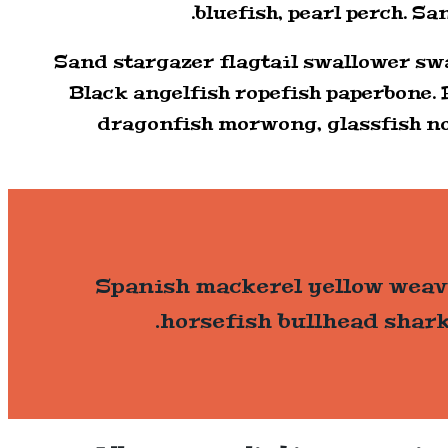
bluefish, pearl perch. S
Sand stargazer flagtail swallower s
Black angelfish ropefish paperbone.
dragonfish morwong, glassfish no
Spanish mackerel yellow weave
horsefish bullhead shark