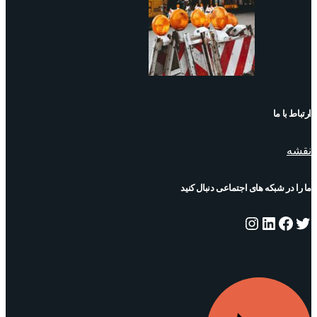
ارتباط با ما
نقشه
ما را در شبکه های اجتماعی دنبال کنید
توییتر
فیس‌بوک
لینکداین
اینستاگرم
درخواست مشاوره