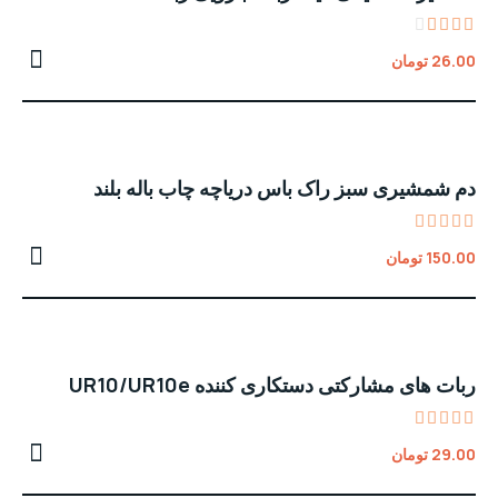
Rated
26.00
تومان
3.00
out
of 5
دم شمشیری سبز راک باس دریاچه چاب باله بلند
Rated
150.00
تومان
5.00
out of 5
ربات های مشارکتی دستکاری کننده UR10/UR10e
Rated
29.00
تومان
4.00
out of
5