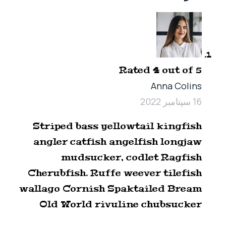
Rated
4
out of 5
Anna Colins
16 سپتامبر 2022
Striped bass yellowtail kingfish
angler catfish angelfish longjaw
mudsucker, codlet Ragfish
Cherubfish. Ruffe weever tilefish
wallago Cornish Spaktailed Bream
Old World rivuline chubsucker