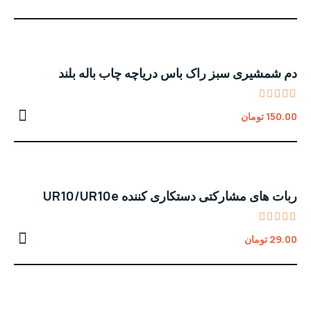
out
of 5
دم شمشیری سبز راک باس دریاچه چاب باله بلند
Rated
150.00
تومان
5.00
out of 5
ربات های مشارکتی دستکاری کننده UR10/UR10e
Rated
29.00
تومان
4.00
out of
5