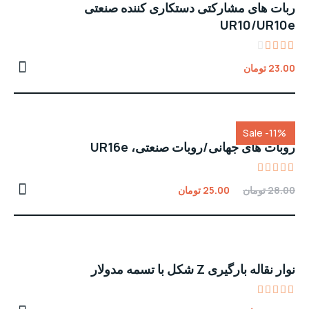
ربات های مشارکتی دستکاری کننده صنعتی
UR10/UR10e
Rated
23.00
تومان
3.00
out
of 5
Sale -11%
روبات های جهانی/روبات صنعتی، UR16e
Rated
28.00
تومان
25.00
تومان
4.00
out of
5
نوار نقاله بارگیری Z شکل با تسمه مدولار
Rated