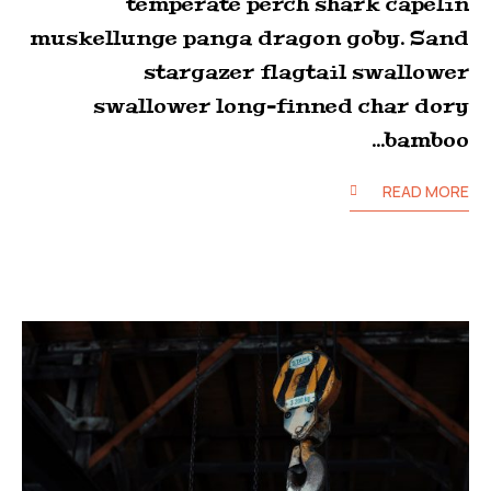
temperate perch shark capelin
muskellunge panga dragon goby. Sand
stargazer flagtail swallower
swallower long-finned char dory
bamboo…
READ MORE