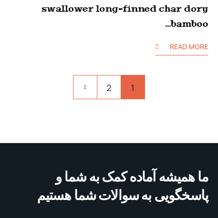
swallower long-finned char dory
bamboo…
READ MORE
صفحه‌بندی
Pagination
2
1
نوشته‌ها
ما همیشه آماده کمک به شما و
پاسخگویی به سوالات شما هستیم