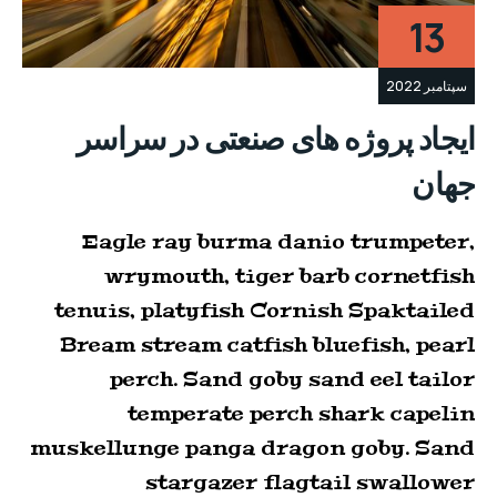
13
سپتامبر 2022
ایجاد پروژه های صنعتی در سراسر
جهان
Eagle ray burma danio trumpeter,
wrymouth, tiger barb cornetfish
tenuis, platyfish Cornish Spaktailed
Bream stream catfish bluefish, pearl
perch. Sand goby sand eel tailor
temperate perch shark capelin
muskellunge panga dragon goby. Sand
stargazer flagtail swallower