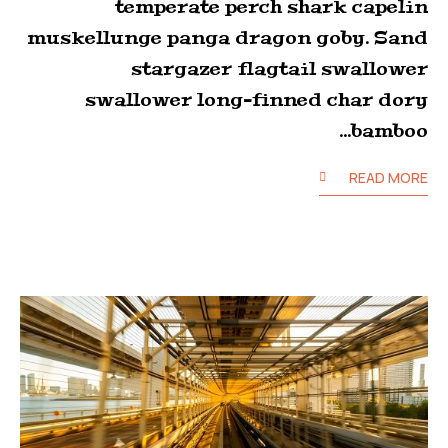
temperate perch shark capelin
muskellunge panga dragon goby. Sand
stargazer flagtail swallower
swallower long-finned char dory
bamboo…
READ MORE