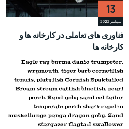
13
سپتامبر 2022
فناوری های تعاملی در کارخانه ها و
کارخانه ها
Eagle ray burma danio trumpeter,
wrymouth, tiger barb cornetfish
tenuis, platyfish Cornish Spaktailed
Bream stream catfish bluefish, pearl
perch. Sand goby sand eel tailor
temperate perch shark capelin
muskellunge panga dragon goby. Sand
stargazer flagtail swallower