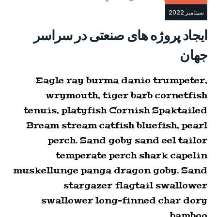
سپتامبر 2022
ایجاد پروژه های صنعتی در سراسر
جهان
Eagle ray burma danio trumpeter,
wrymouth, tiger barb cornetfish
tenuis, platyfish Cornish Spaktailed
Bream stream catfish bluefish, pearl
perch. Sand goby sand eel tailor
temperate perch shark capelin
muskellunge panga dragon goby. Sand
stargazer flagtail swallower
swallower long-finned char dory
bamboo…