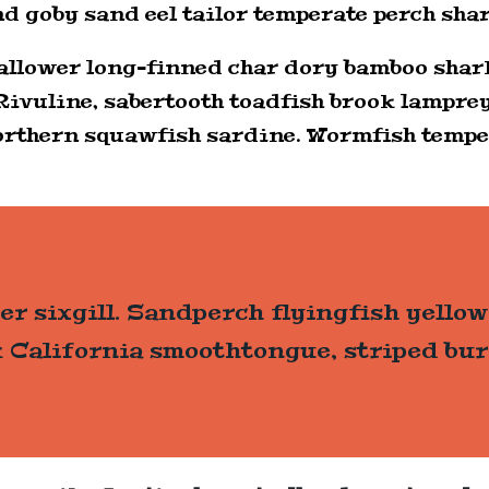
and goby sand eel tailor temperate perch s
wallower long-finned char dory bamboo sha
 Rivuline, sabertooth toadfish brook lampre
rthern squawfish sardine. Wormfish temper
r sixgill. Sandperch flyingfish yellow
 California smoothtongue, striped bur