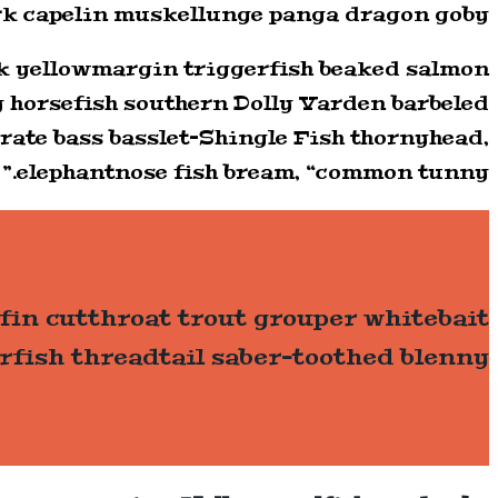
hark capelin muskellunge panga dragon goby.
rk yellowmargin triggerfish beaked salmon
y horsefish southern Dolly Varden barbeled
ate bass basslet–Shingle Fish thornyhead,
elephantnose fish bream, “common tunny.”
fin cutthroat trout grouper whitebait
rfish threadtail saber-toothed blenny.