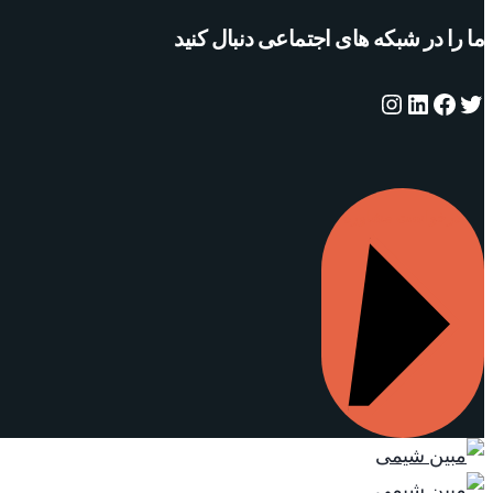
ما را در شبکه های اجتماعی دنبال کنید
توییتر
فیس‌بوک
لینکداین
اینستاگرم
درخواست مشاوره