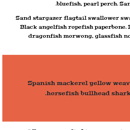
bluefish, pearl perch. S
Sand stargazer flagtail swallower s
Black angelfish ropefish paperbone.
dragonfish morwong, glassfish no
Spanish mackerel yellow weave
horsefish bullhead shark