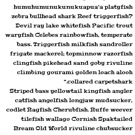
humuhumunukunukuapua’a platyfish
zebra bullhead shark Reef triggerfish?
Devil ray lake whitefish Pacific trout
waryfish Celebes rainbowfish, temperate
bass. Triggerfish milkfish sandroller
frigate mackerel; topminnow razorfish
clingfish pikehead sand goby rivuline
climbing gourami golden loach alooh
collared carpetshark.”
Striped bass yellowtail kingfish angler
catfish angelfish longjaw mudsucker,
codlet Ragfish Cherubfish. Ruffe weever
tilefish wallago Cornish Spaktailed
Bream Old World rivuline chubsucker