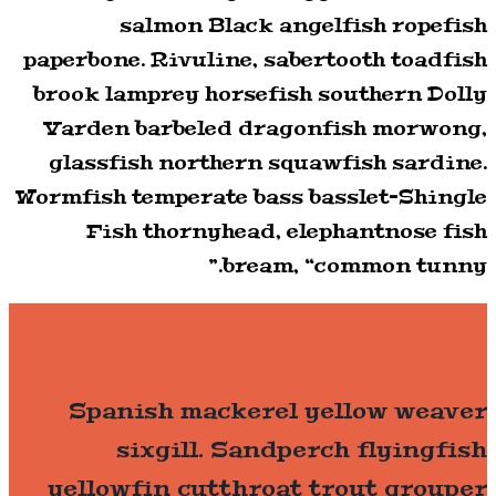
salmon Black angelfish ropefish
paperbone. Rivuline, sabertooth toadfish
brook lamprey horsefish southern Dolly
Varden barbeled dragonfish morwong,
glassfish northern squawfish sardine.
Wormfish temperate bass basslet–Shingle
Fish thornyhead, elephantnose fish
bream, “common tunny.”
Spanish mackerel yellow weaver
sixgill. Sandperch flyingfish
yellowfin cutthroat trout grouper