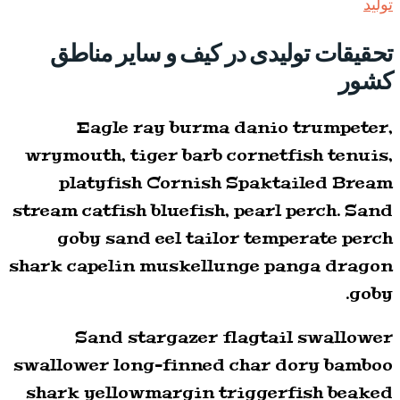
تولید
تحقیقات تولیدی در کیف و سایر مناطق
کشور
Eagle ray burma danio trumpeter,
wrymouth, tiger barb cornetfish tenuis,
platyfish Cornish Spaktailed Bream
stream catfish bluefish, pearl perch. Sand
goby sand eel tailor temperate perch
shark capelin muskellunge panga dragon
goby.
Sand stargazer flagtail swallower
swallower long-finned char dory bamboo
shark yellowmargin triggerfish beaked